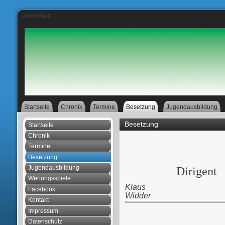
Zum Inhalt
Startseite
Chronik
Termine
Besetzung
Jugendausbildung
Besetzung
Startseite
Chronik
Termine
Besetzung
Jugendausbildung
Dirigent
Wertungsspiele
Klaus
Facebook
Widder
Kontakt
Impressum
Datenschutz