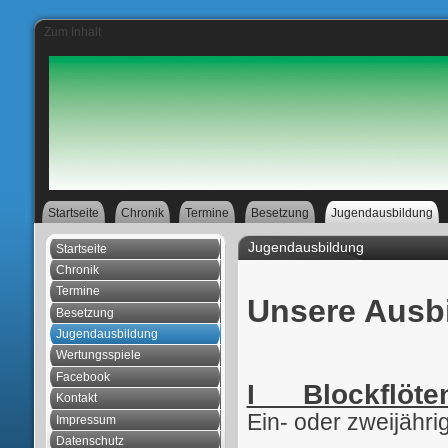
Zum Inhalt
Startseite
Chronik
Termine
Besetzung
Jugendausbildung
Jugendausbildung
Startseite
Chronik
Termine
Unsere Ausbi
Besetzung
Jugendausbildung
Wertungsspiele
Facebook
I Blockflöten
Kontakt
Ein- oder zweijähri
Impressum
Datenschutz