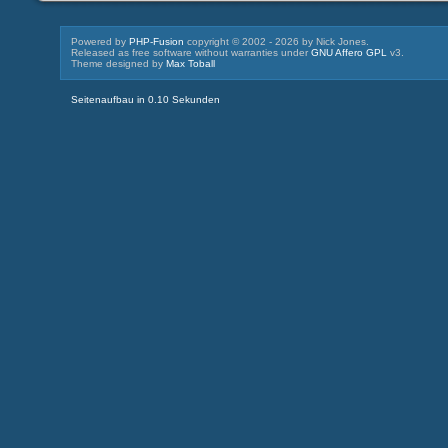
Powered by
PHP-Fusion
copyright © 2002 - 2026 by Nick Jones.
Released as free software without warranties under
GNU Affero GPL
v3.
Theme designed by
Max Toball
Seitenaufbau in 0.10 Sekunden